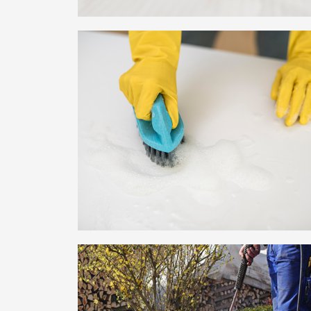
ბალიშების, საბნების,
გადასაფარებლებისა და
ჟალუზების რეცხვა
სარდაფის დალაგება-
დასუფთავება