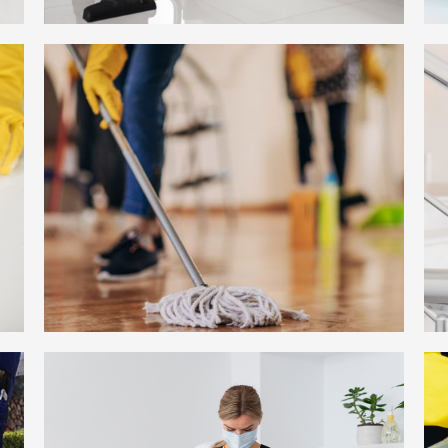
ავეჯისა და ხალიჩების
რეცხვა-ქიმწმენდა
რემონტის შემდგომი
დალაგება-დასუფთავება