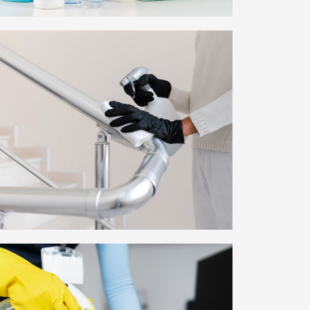
საწმენდი და სარეცხი
საშუალებებით
მომარაგება
სადარბაზოს დალაგება-
დასუფთავება